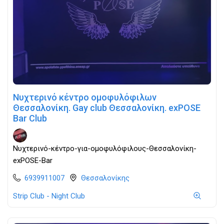
Νυχτερινό κέντρο ομοφυλόφιλων
Θεσσαλονίκη. Gay club Θεσσαλονίκη. exPOSE
Bar Club
Νυχτερινό-κέντρο-για-ομοφυλόφιλους-Θεσσαλονίκη-
exPOSE-Bar
6939911007
Θεσσαλονίκης
Strip Club - Night Club