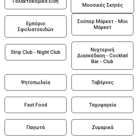
Γαλακτοκομικά Είδη
Μουσικές Σκηνές
Σούπερ Μάρκετ - Μίνι
Εμπόριο
Μάρκετ
Σφολιατοειδών
Νυχτερινή
Strip Club - Night Club
Διασκέδαση - Cocktail
Bar - Club
Ψητοπωλεία
Ταβέρνες
Fast Food
Ταχυφαγεία
Παγωτά
Ζυμαρικά