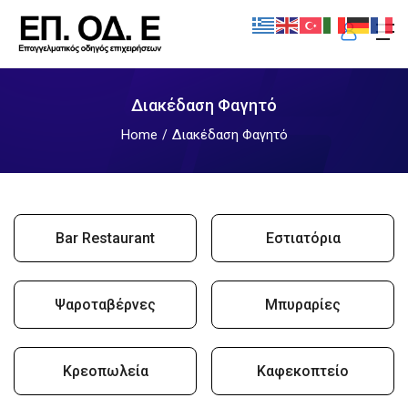
Διακέδαση Φαγητό
Home
Διακέδαση Φαγητό
Bar Restaurant
Εστιατόρια
Ψαροταβέρνες
Μπυραρίες
Κρεοπωλεία
Καφεκοπτείο