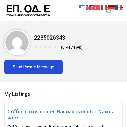
2285026343
ηση
(0 Reviews)
Send Private Message
My Listings
Coffee naxos center. Bar naxos center. Naxos
Ανοιχτά
cafe
Coffee-naxos-center-Bar-naxos-center-Naxos-cafe