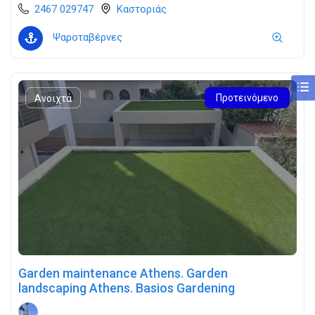
2467 029747
Καστοριάς
Ψαροταβέρνες
Προτεινόμενο
Ανοιχτά
Garden maintenance Athens. Garden
landscaping Athens. Basios Gardening