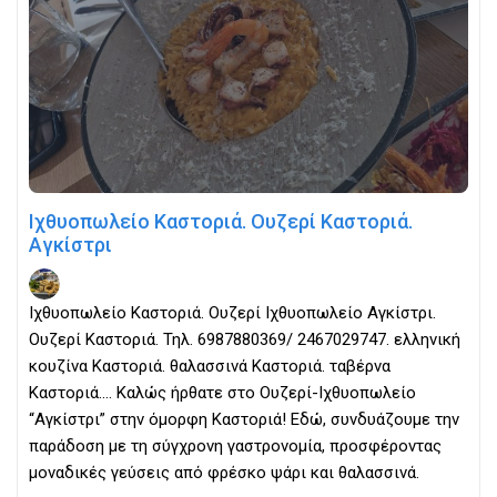
Ιχθυοπωλείο Καστοριά. Ουζερί Καστοριά.
Αγκίστρι
Ιχθυοπωλείο Καστοριά. Ουζερί Ιχθυοπωλείο Αγκίστρι.
Ουζερί Καστοριά. Τηλ. 6987880369/ 2467029747. ελληνική
κουζίνα Καστοριά. θαλασσινά Καστοριά. ταβέρνα
Καστοριά.... Καλώς ήρθατε στο Ουζερί-Ιχθυοπωλείο
“Αγκίστρι” στην όμορφη Καστοριά! Εδώ, συνδυάζουμε την
παράδοση με τη σύγχρονη γαστρονομία, προσφέροντας
μοναδικές γεύσεις από φρέσκο ψάρι και θαλασσινά.