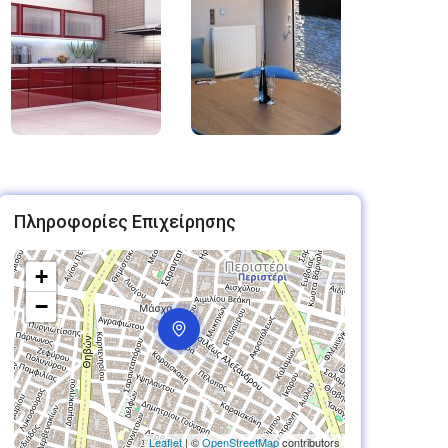
Πληροφορίες Επιχείρησης
+
−
Leaflet
| ©
OpenStreetMap
contributors