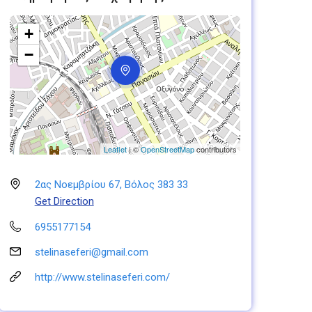
+
−
Leaflet
| ©
OpenStreetMap
contributors
2ας Νοεμβρίου 67, Βόλος 383 33
Get Direction
6955177154
stelinaseferi@gmail.com
http://www.stelinaseferi.com/