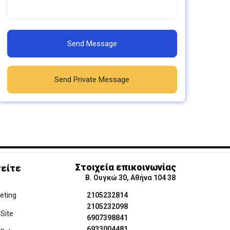
Send Message
Send Private Message
Στοιχεία επικοινωνίας
είτε
Β. Ουγκώ 30, Αθήνα 104 38
keting
2105232814
2105232098
Site
6907398841
6933004481