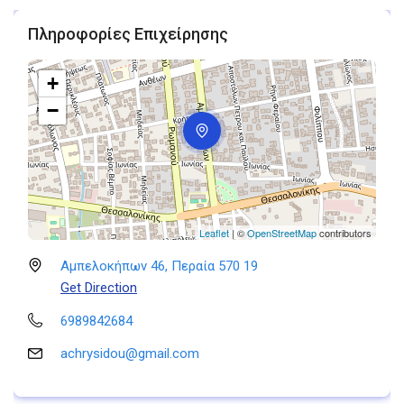
Πληροφορίες Επιχείρησης
+
−
Leaflet
| ©
OpenStreetMap
contributors
Αμπελοκήπων 46, Περαία 570 19
Get Direction
6989842684
achrysidou@gmail.com