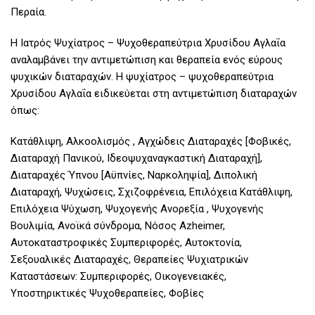
Περαία.
Η Ιατρός Ψυχίατρος – Ψυχοθεραπεύτρια Χρυσίδου Αγλαΐα
αναλαμβάνει την αντιμετώπιση και θεραπεία ενός εύρους
ψυχικών διαταραχών. Η ψυχίατρος – ψυχοθεραπεύτρια
Χρυσίδου Αγλαΐα ειδικεύεται στη αντιμετώπιση διαταραχών
όπως:
Κατάθλιψη, Αλκοολισμός , Αγχώδεις Διαταραχές [Φοβικές,
Διαταραχή Πανικού, Ιδεοψυχαναγκαστική Διαταραχή],
Διαταραχές Ύπνου [Αϋπνίες, Ναρκοληψία], Διπολική
Διαταραχή, Ψυχώσεις, Σχιζοφρένεια, Επιλόχεια Κατάθλιψη,
Επιλόχεια Ψύχωση, Ψυχογενής Ανορεξία , Ψυχογενής
Βουλιμία, Ανοϊκά σύνδρομα, Νόσος Azheimer,
Αυτοκαταστροφικές Συμπεριφορές, Αυτοκτονία,
Σεξουαλικές Διαταραχές, Θεραπείες Ψυχιατρικών
Καταστάσεων: Συμπεριφορές, Οικογενειακές,
Υποστηρικτικές Ψυχοθεραπείες, Φοβίες