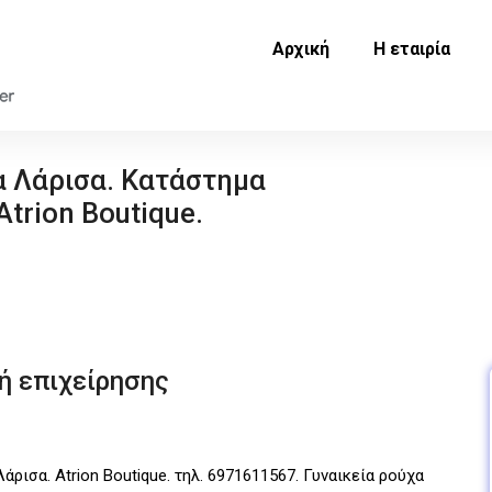
Αρχική
Η εταιρία
α Λάρισα. Κατάστημα
trion Boutique.
ή επιχείρησης
ρισα. Atrion Boutique. τηλ. 6971611567. Γυναικεία ρούχα