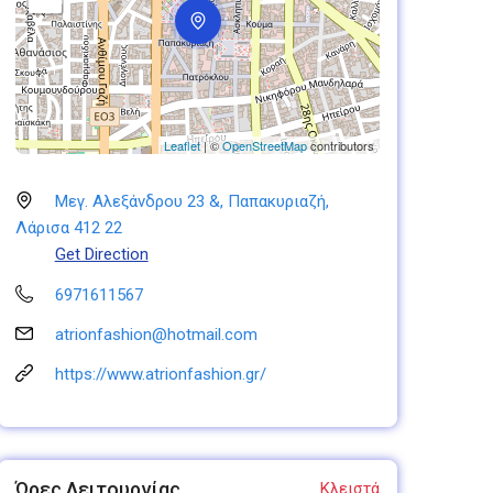
Leaflet
| ©
OpenStreetMap
contributors
Μεγ. Αλεξάνδρου 23 &, Παπακυριαζή,
Λάρισα 412 22
Get Direction
6971611567
atrionfashion@hotmail.com
https://www.atrionfashion.gr/
Ώρες Λειτουργίας
Κλειστά