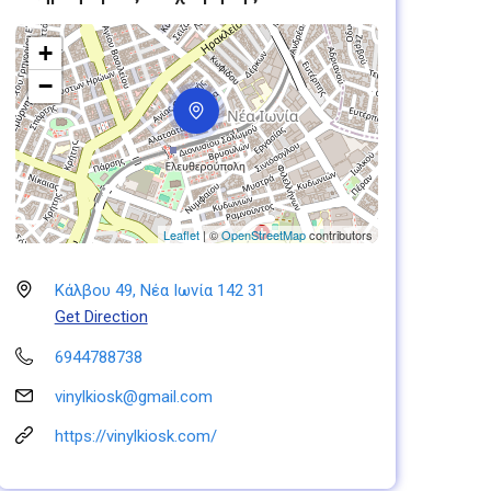
+
−
Leaflet
| ©
OpenStreetMap
contributors
Κάλβου 49, Νέα Ιωνία 142 31
Get Direction
6944788738
vinylkiosk@gmail.com
https://vinylkiosk.com/