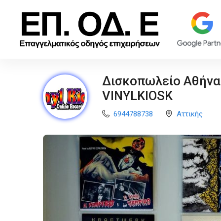
Δισκοπωλείο Αθήνα.
VINYLKIOSK
6944788738
Αττικής