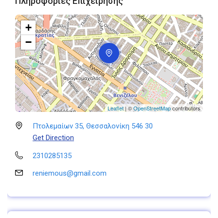
Πληροφορίες Επιχείρησης
+
−
Leaflet
| ©
OpenStreetMap
contributors
Πτολεμαίων 35, Θεσσαλονίκη 546 30
Get Direction
2310285135
reniemous@gmail.com