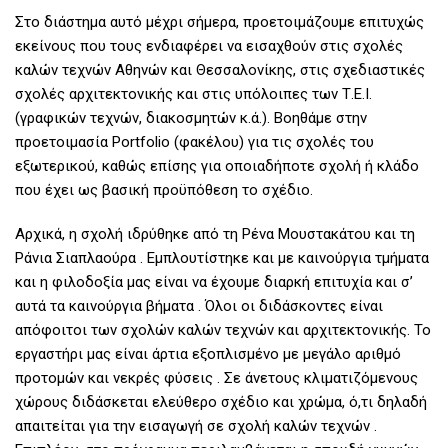
Στο διάστημα αυτό μέχρι σήμερα, προετοιμάζουμε επιτυχώς
εκείνους που τους ενδιαφέρει να εισαχθούν στις σχολές
καλών τεχνών Αθηνών και Θεσσαλονίκης, στις σχεδιαστικές
σχολές αρχιτεκτονικής και στις υπόλοιπες των Τ.Ε.Ι.
(γραφικών τεχνών, διακοσμητών κ.ά.). Βοηθάμε στην
προετοιμασία Portfolio (φακέλου) για τις σχολές του
εξωτερικού, καθώς επίσης για οποιαδήποτε σχολή ή κλάδο
που έχει ως βασική προϋπόθεση το σχέδιο.
Αρχικά, η σχολή ιδρύθηκε από τη Ρένα Μουστακάτου και τη
Ράνια Σιαπλαούρα . Εμπλουτίστηκε και με καινούργια τμήματα
και η φιλοδοξία μας είναι να έχουμε διαρκή επιτυχία και σ’
αυτά τα καινούργια βήματα . Όλοι οι διδάσκοντες είναι
απόφοιτοι των σχολών καλών τεχνών και αρχιτεκτονικής. Το
εργαστήρι μας είναι άρτια εξοπλισμένο με μεγάλο αριθμό
προτομών και νεκρές φύσεις . Σε άνετους κλιματιζόμενους
χώρους διδάσκεται ελεύθερο σχέδιο και χρώμα, ό,τι δηλαδή
απαιτείται για την εισαγωγή σε σχολή καλών τεχνών .