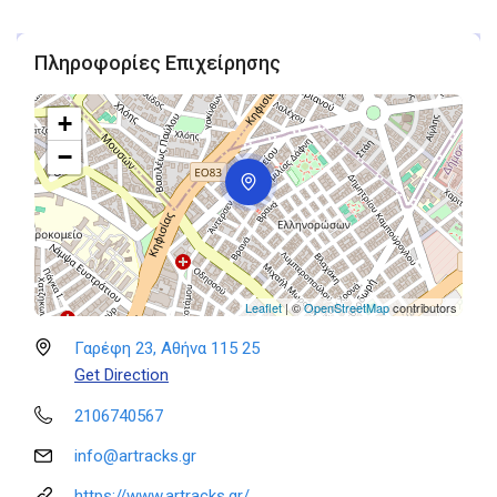
Πληροφορίες Επιχείρησης
+
−
Leaflet
| ©
OpenStreetMap
contributors
Γαρέφη 23, Αθήνα 115 25
Get Direction
2106740567
info@artracks.gr
https://www.artracks.gr/