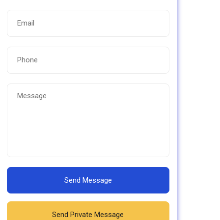
Send Message
Send Private Message