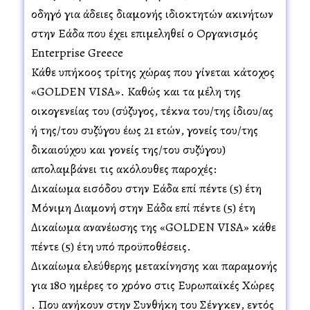
οδηγό για άδειες διαμονής ιδιοκτητών ακινήτων
στην Ελλάδα που έχει επιμεληθεί ο Οργανισμός
Enterprise Greece
Κάθε υπήκοος τρίτης χώρας που γίνεται κάτοχος
«GOLDEN VISA». Καθώς και τα μέλη της
οικογενείας του (σύζυγος, τέκνα του/της ίδιου/ας
ή της/του συζύγου έως 21 ετών, γονείς του/της
δικαιούχου και γονείς της/του συζύγου)
απολαμβάνει τις ακόλουθες παροχές:
Δικαίωμα εισόδου στην Ελλάδα επί πέντε (5) έτη
Μόνιμη Διαμονή στην Ελλάδα επί πέντε (5) έτη
Δικαίωμα ανανέωσης της «GOLDEN VISA» κάθε
πέντε (5) έτη υπό προϋποθέσεις.
Δικαίωμα ελεύθερης μετακίνησης και παραμονής
για 180 ημέρες το χρόνο στις Ευρωπαϊκές Χώρες
. Που ανήκουν στην Συνθήκη του Σένγκεν, εντός