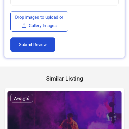
Drop images to upload
or
Gallery Images
Similar Listing
Ανοιχτά