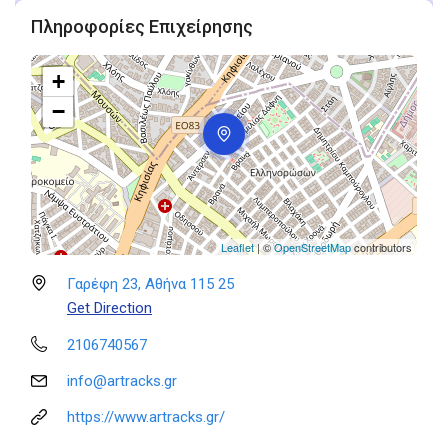
Πληροφορίες Επιχείρησης
+
−
Leaflet
| ©
OpenStreetMap
contributors
Γαρέφη 23, Αθήνα 115 25
Get Direction
2106740567
info@artracks.gr
https://www.artracks.gr/