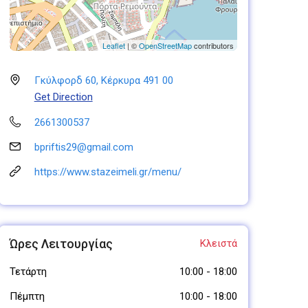
Leaflet
| ©
OpenStreetMap
contributors
Γκύλφορδ 60, Κέρκυρα 491 00
Get Direction
2661300537
bpriftis29@gmail.com
https://www.stazeimeli.gr/menu/
Ώρες Λειτουργίας
Κλειστά
Τετάρτη
10:00
-
18:00
Πέμπτη
10:00
-
18:00