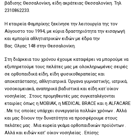
βάδισης Θεσσαλονίκη, είδη ακράτειας Θεσσαλονίκη. Τηλ
2310862233.
Η εταιρεία Φαμπρίκης ξεκίνησε την λειτουργία της τον
Αύγουστο του 1994, με κύρια δραστηριότητα την εισαγωγή
και εμπορία αθλητιατρικών ειδών με έδρα την
Βας. Ολγας 148 στην Θεσσαλονίκη.
Στη διάρκεια του χρόνου έχουμε καταφέρει να μπορούμε να
εξυπηρετούμε τους πελάτες μας με ολοκληρωμένες σειρές
σε ορθοπαιδικά είδη, είδη φυσικοθεραπείας και
αποκατάστασης, αθλητιατρικά. Όργανα γυμναστικής, ιατρικά,
νοσοκομειακά, αναπηρικά βαδιστικά και είδη κατ΄οίκον
νοσηλείας . Στους προμηθευτές μας συγκαταλέγονται
εταιρίες όπως η MOBIAK, η MEDICAL BRACE και η ALFACARE
. Με τις οποίες υπάρχει συνεργασία πολλών χρόνων . Αλλά
και μας δίνουν την δυνατότητα να προσφέρουμε στους
πελάτες μας . Μια ευρεία γκάμα ορθοπαιδικών προϊόντων .
Αλλά και ειδών κατ’ οίκον νοσηλείας . Επίσης