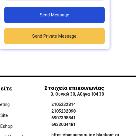
Send Message
Send Private Message
Στοιχεία επικοινωνίας
είτε
Β. Ουγκώ 30, Αθήνα 104 38
keting
2105232814
2105232098
Site
6907398841
6933004481
 Eshop
https://businessguide.blackout.gr