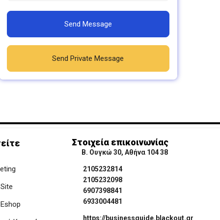
Send Message
Send Private Message
Στοιχεία επικοινωνίας
είτε
Β. Ουγκώ 30, Αθήνα 104 38
keting
2105232814
2105232098
Site
6907398841
6933004481
 Eshop
https://businessguide.blackout.gr