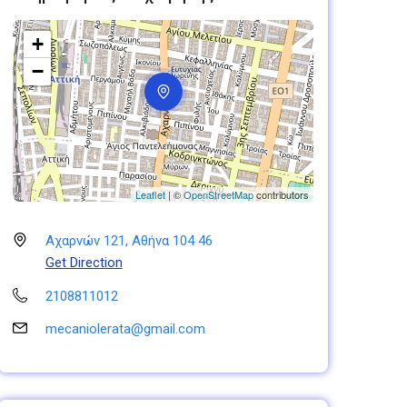
+
−
Leaflet
| ©
OpenStreetMap
contributors
Αχαρνών 121, Αθήνα 104 46
Get Direction
2108811012
mecaniolerata@gmail.com