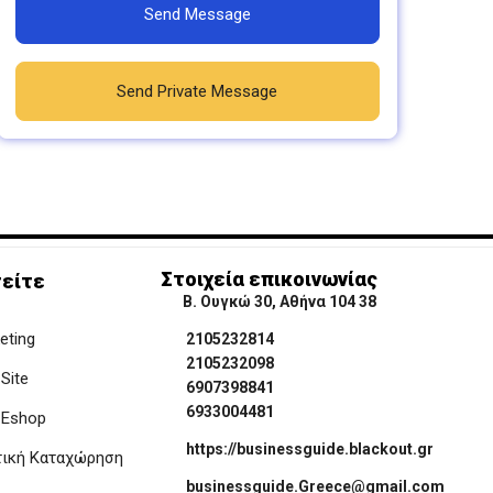
Send Message
Send Private Message
Στοιχεία επικοινωνίας
είτε
Β. Ουγκώ 30, Αθήνα 104 38
keting
2105232814
2105232098
Site
6907398841
6933004481
 Eshop
https://businessguide.blackout.gr
τική Καταχώρηση
businessguide.Greece@gmail.com