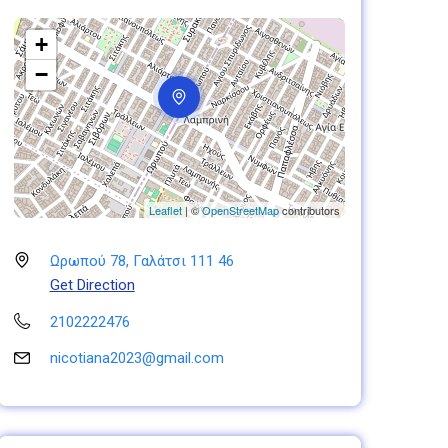
+
−
Leaflet
| ©
OpenStreetMap
contributors
Ωρωπού 78, Γαλάτσι 111 46
Get Direction
2102222476
nicotiana2023@gmail.com