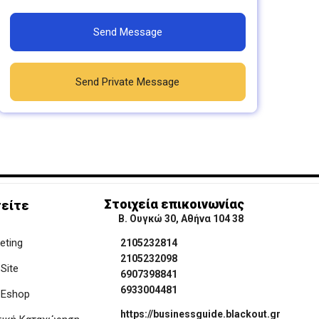
Send Message
Send Private Message
Στοιχεία επικοινωνίας
είτε
Β. Ουγκώ 30, Αθήνα 104 38
keting
2105232814
2105232098
Site
6907398841
6933004481
 Eshop
https://businessguide.blackout.gr