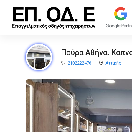
Πούρα Αθήνα. Καπνο
2102222476
Αττικής