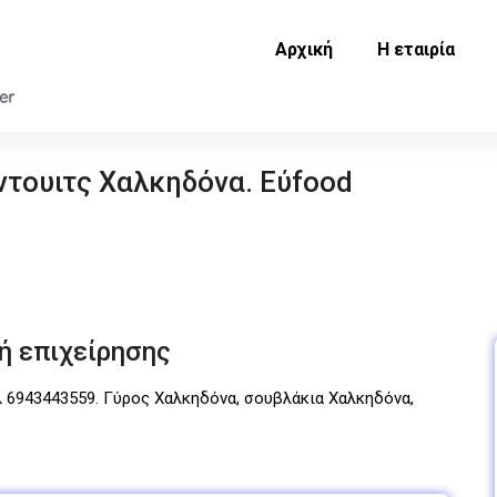
Αρχική
Η εταιρία
ντουιτς Χαλκηδόνα. Εύfood
ή επιχείρησης
λ 6943443559. Γύρος Χαλκηδόνα, σουβλάκια Χαλκηδόνα,