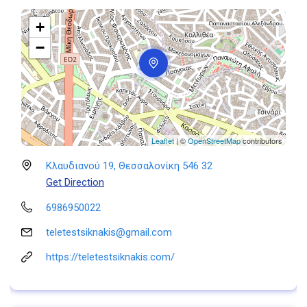
+
−
Leaflet
| ©
OpenStreetMap
contributors
Κλαυδιανού 19, Θεσσαλονίκη 546 32
Get Direction
6986950022
teletestsiknakis@gmail.com
https://teletestsiknakis.com/