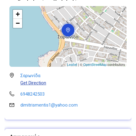
+
−
Leaflet
| ©
OpenStreetMap
contributors
Σαρωνίδα
Get Direction
6948242503
dimitrismentis1@yahoo.com