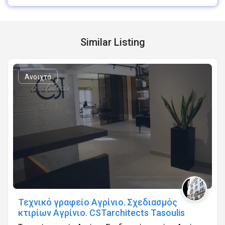
Similar Listing
Ανοιχτά
Τεχνικό γραφείο Αγρίνιο. Σχεδιασμός
κτιρίων Αγρίνιο. CSTarchitects Tasoulis