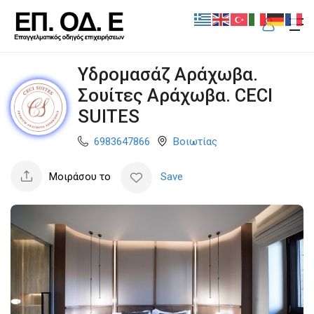
Υδρομασάζ Αράχωβα.
Σουίτες Αράχωβα. CECI
SUITES
6983647866
Βοιωτίας
Μοιράσου το
Save