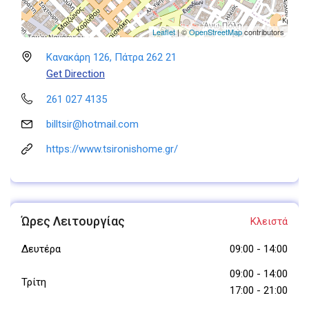
Leaflet
| ©
OpenStreetMap
contributors
Κανακάρη 126, Πάτρα 262 21
Get Direction
261 027 4135
billtsir@hotmail.com
https://www.tsironishome.gr/
Ώρες Λειτουργίας
Κλειστά
Δευτέρα
09:00
-
14:00
09:00
-
14:00
Τρίτη
17:00
-
21:00