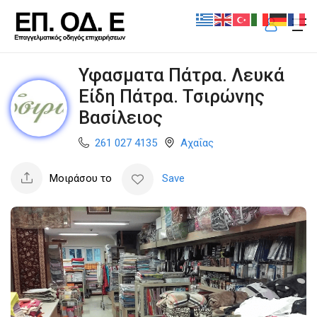
Υφασματα Πάτρα. Λευκά
Είδη Πάτρα. Τσιρώνης
Βασίλειος
261 027 4135
Αχαΐας
Μοιράσου το
Save