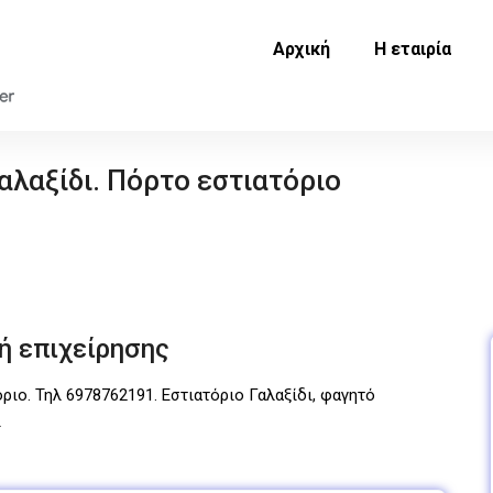
Αρχική
Η εταιρία
αλαξίδι. Πόρτο εστιατόριο
ή επιχείρησης
όριο. Τηλ 6978762191. Εστιατόριο Γαλαξίδι, φαγητό
ι