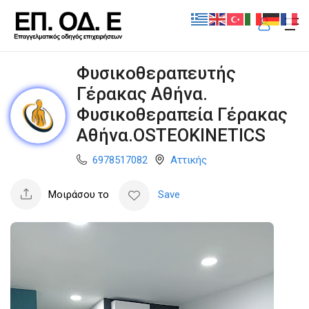
Φυσικοθεραπευτής
Γέρακας Αθήνα.
Φυσικοθεραπεία Γέρακας
Αθήνα.OSTEOKINETICS
6978517082
Αττικής
Μοιράσου το
Save