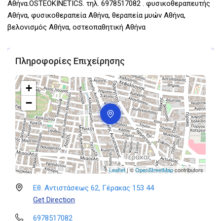
Αθήνα.OSTEOKINETICS. τηλ. 6978517082 . φυσικοθεραπευτής
Αθήνα, φυσικοθεραπεία Αθήνα, θεραπεία μυών Αθήνα,
βελονισμός Αθήνα, οστεοπαθητική Αθήνα
Πληροφορίες Επιχείρησης
+
−
Leaflet
| ©
OpenStreetMap
contributors
Εθ. Αντιστάσεως 62, Γέρακας 153 44
Get Direction
6978517082