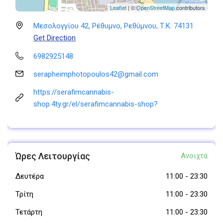
Leaflet
| ©
OpenStreetMap
contributors
Μεσολογγίου 42, Ρέθυμνο, Ρεθύμνου, Τ.Κ. 74131
Get Direction
6982925148
serapheimphotopoulos42@gmail.com
https://serafimcannabis-
shop.4ty.gr/el/serafimcannabis-shop?
Ώρες Λειτουργίας
Ανοιχτά
Δευτέρα
11:00
-
23:30
Τρίτη
11:00
-
23:30
Τετάρτη
11:00
-
23:30