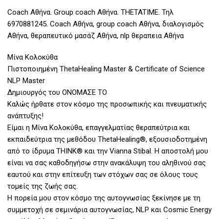
Coach Αθήνα. Group coach Αθήνα. THETATIME. Τηλ
6970881245. Coach Αθήνα, group coach Αθήνα, διαλογισμός
Αθήνα, θεραπευτικό μασάζ Αθήνα, nlp θεραπεια Αθήνα
Μίνα Κολοκύθα
Πιστοποιημένη ThetaHealing Master & Certificate of Science
NLP Master
Δημιουργός του ΟΝΟΜΑΣΕ ΤΟ
Καλώς ήρθατε στον κόσμο της προσωπικής και πνευματικής
ανάπτυξης!
Είμαι η Μίνα Κολοκύθα, επαγγελματίας θεραπεύτρια και
εκπαιδεύτρια της μεθόδου ThetaHealing®, εξουσιοδοτημένη
από το ίδρυμα THINK® και την Vianna Stibal. Η αποστολή μου
είναι να σας καθοδηγήσω στην ανακάλυψη του αληθινού σας
εαυτού και στην επίτευξη των στόχων σας σε όλους τους
τομείς της ζωής σας.
Η πορεία μου στον κόσμο της αυτογνωσίας ξεκίνησε με τη
συμμετοχή σε σεμινάρια αυτογνωσίας, NLP και Cosmic Energy