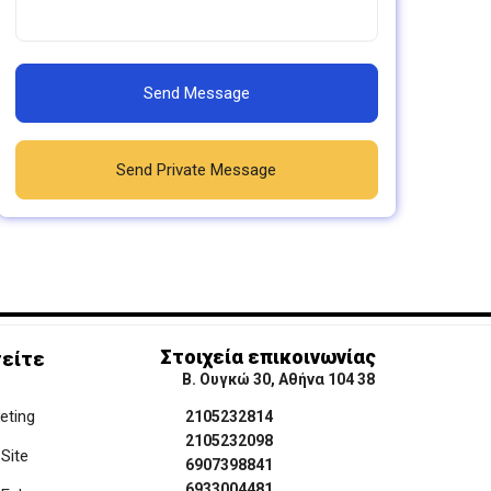
Send Message
Send Private Message
Στοιχεία επικοινωνίας
είτε
Β. Ουγκώ 30, Αθήνα 104 38
keting
2105232814
2105232098
Site
6907398841
6933004481