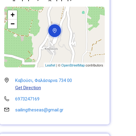
+
−
Leaflet
| ©
OpenStreetMap
contributors
Καβούσι, Φαλάσαρνα 734 00
Get Direction
6973247169
sailingtheseas@gmail.gr