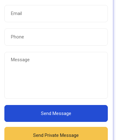
Send Message
Send Private Message